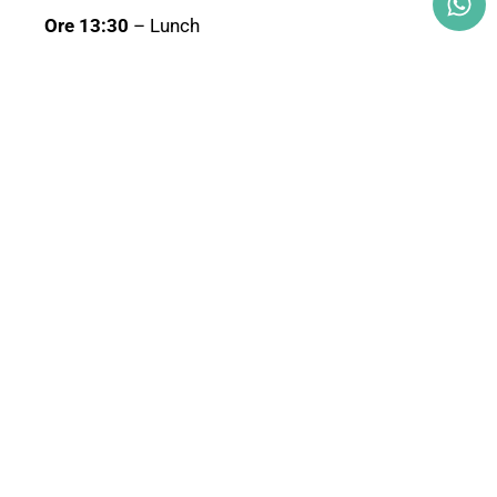
Ore 13:30
– Lunch
Ore 14:30
– Atrofie
ossee trattate con
impianti juxta-ossei
digitali su misura.
Focus su impianti
2P e CM-2P –
Fitoterapici in gel
per la rigenerazione
tessutale:
applicazioni del
protocollo
Rigenera (Dott.
Emanuele Morella)
Ore 16:00
–