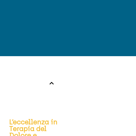
Argomenti
trattati
L’eccellenza in
Terapia del
Dolore e