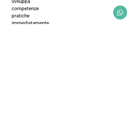
Sviluppa
competenze
pratiche
immediatamente
applicabili in
ambulatorio
Ricevi un attestato
con la
Madrid
Declaration
,
documento di
riferimento
mondiale per
l’ozonoterapia
Accresci il tuo
know-how per
trattare diverse
patologie in modo